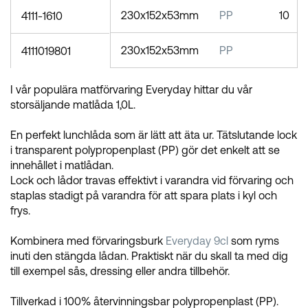
230x152x53mm
PP
10
4111-1610
230x152x53mm
PP
4111019801
I vår populära matförvaring Everyday hittar du vår
storsäljande matlåda 1,0L.
En perfekt lunchlåda som är lätt att äta ur. Tätslutande lock
i transparent polypropenplast (PP) gör det enkelt att se
innehållet i matlådan.
Lock och lådor travas effektivt i varandra vid förvaring och
staplas stadigt på varandra för att spara plats i kyl och
frys.
Kombinera med förvaringsburk
Everyday 9cl
som ryms
inuti den stängda lådan. Praktiskt när du skall ta med dig
till exempel sås, dressing eller andra tillbehör.
Tillverkad i 100% återvinningsbar polypropenplast (PP).