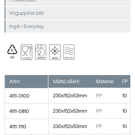
Högupplöst bild
Ingår i Everyday
Artnr
Mått(LxBxH)
Material
FP
230x152x53mm
PP
10
4111-0100
230x152x53mm
PP
10
4111-0810
230x152x53mm
PP
10
4111-1110