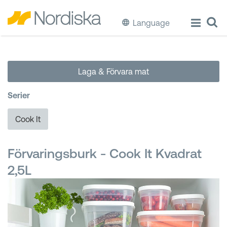
Language
ECO
Laga & Förvara mat
Laga & Förvara mat
Serier
Äta & Dricka
Cook It
Diska & Städa
Förvaringsburk - Cook It Kvadrat
Förvaring
2,5L
Källsortering
Hinkar & Tunnor