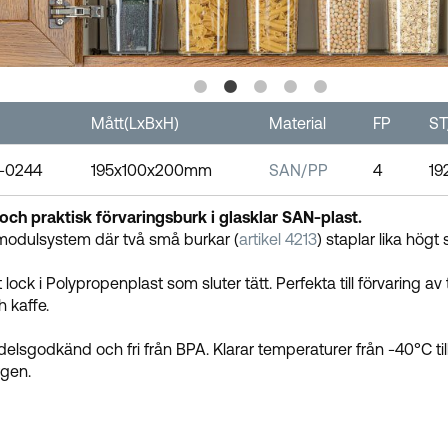
Mått(LxBxH)
Material
FP
ST
-0244
195x100x200mm
SAN/PP
4
19
ch praktisk förvaringsburk i glasklar SAN-plast.
modulsystem där två små burkar (
artikel 4213
) staplar lika högt
 lock i Polypropenplast som sluter tätt. Perfekta till förvaring av
h kaffe.
elsgodkänd och fri från BPA. Klarar temperaturer från -40°C ti
gen.