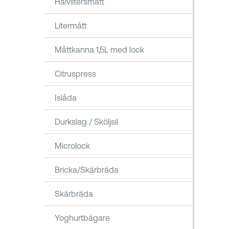
Halvlitersmått
Litermått
Måttkanna 1,5L med lock
Citruspress
Islåda
Durkslag / Sköljsil
Microlock
Bricka/Skärbräda
Skärbräda
Yoghurtbägare