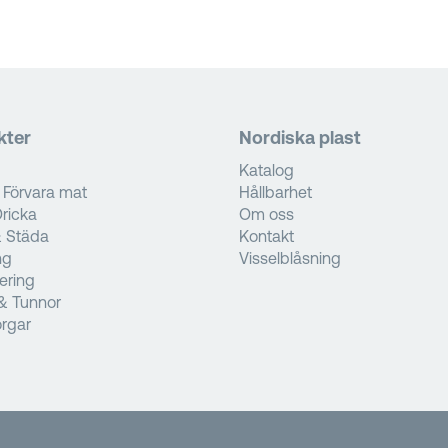
kter
Nordiska plast
Katalog
 Förvara mat
Hållbarhet
ricka
Om oss
& Städa
Kontakt
ng
Visselblåsning
tering
& Tunnor
rgar