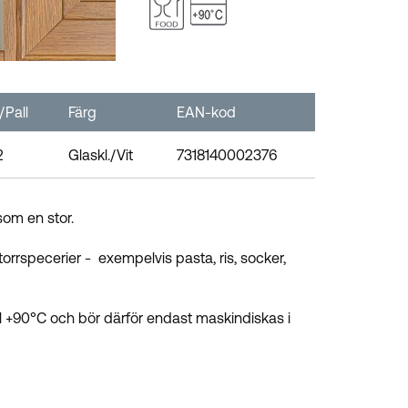
/Pall
Färg
EAN-kod
2
Glaskl./Vit
7318140002376
 som en stor.
 torrspecerier - exempelvis pasta, ris, socker,
ll +90°C och bör därför endast maskindiskas i