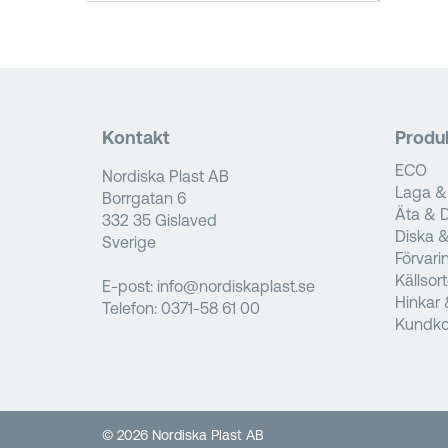
Kontakt
Produ
ECO
Nordiska Plast AB
Laga &
Borrgatan 6
Äta & D
332 35 Gislaved
Diska 
Sverige
Förvari
Källsor
E-post:
info@nordiskaplast.se
Hinkar 
Telefon:
0371-58 61 00
Kundko
© 2026 Nordiska Plast AB