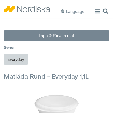
Language
ECO
Laga & Förvara mat
Laga & Förvara mat
Serier
Äta & Dricka
Everyday
Diska & Städa
Matlåda Rund - Everyday 1,1L
Förvaring
Källsortering
Hinkar & Tunnor