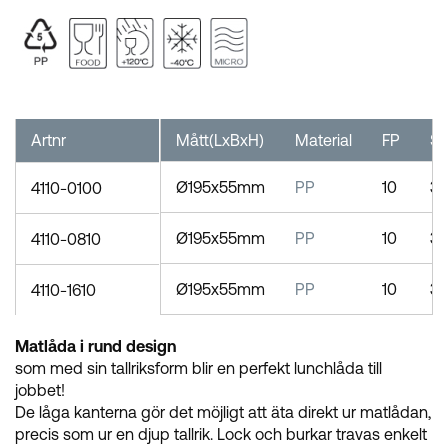
Artnr
Mått(LxBxH)
Material
FP
ST
Ø195x55mm
PP
10
3
4110-0100
Ø195x55mm
PP
10
3
4110-0810
Ø195x55mm
PP
10
3
4110-1610
Matlåda i rund design
som med sin tallriksform blir en perfekt lunchlåda till
jobbet!
De låga kanterna gör det möjligt att äta direkt ur matlådan,
precis som ur en djup tallrik. Lock och burkar travas enkelt