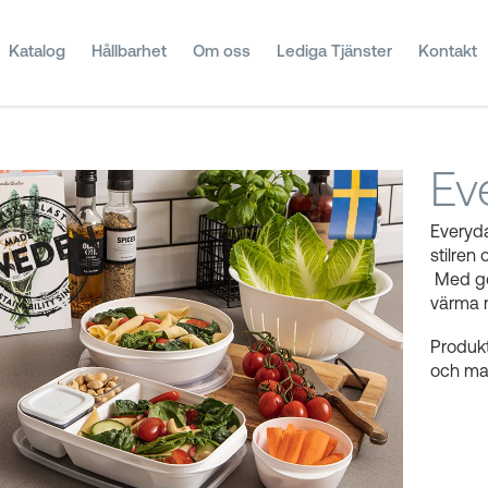
Katalog
Hållbarhet
Om oss
Lediga Tjänster
Kontakt
Ev
Everyd
stilren 
Med god
värma m
Produkt
och mas