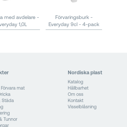
a med avdelare -
Förvaringsburk -
veryday 1,0L
Everyday 9cl - 4-pack
kter
Nordiska plast
Katalog
 Förvara mat
Hållbarhet
ricka
Om oss
& Städa
Kontakt
ng
Visselblåsning
tering
& Tunnor
rgar