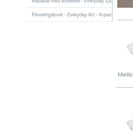
Matlåda med avdelare - Everyday 1,0L
Förvaringsburk - Everyday 9cl - 4-pack
Matlåd