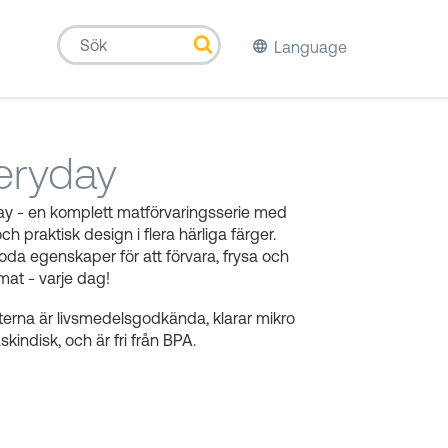
Language
eryday
ay - en komplett matförvaringsserie med
och praktisk design i flera härliga färger.
a egenskaper för att förvara, frysa och
at - varje dag!
erna är livsmedelsgodkända, klarar mikro
kindisk, och är fri från BPA.