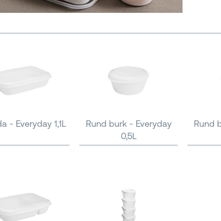
a - Everyday 1,1L
Rund burk - Everyday
Rund b
0,5L