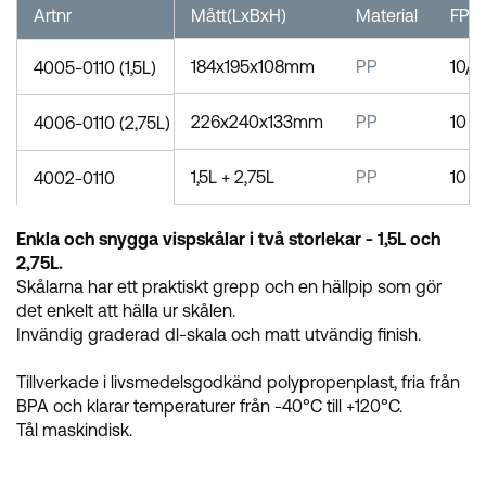
Artnr
Mått(LxBxH)
Material
FP
184x195x108mm
PP
10/1
4005-0110 (1,5L)
226x240x133mm
PP
10
4006-0110 (2,75L)
1,5L + 2,75L
PP
10
4002-0110
Enkla och snygga vispskålar i två storlekar - 1,5L och
2,75L.
Skålarna har ett praktiskt grepp och en hällpip som gör
det enkelt att hälla ur skålen.
Invändig graderad dl-skala och matt utvändig finish.
Tillverkade i livsmedelsgodkänd polypropenplast, fria från
BPA och klarar temperaturer från -40°C till +120°C.
Tål maskindisk.