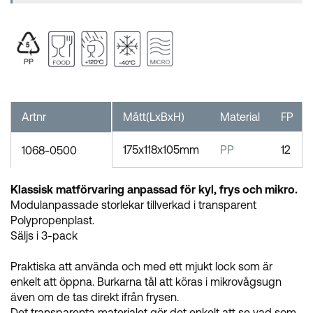
Artnr
Mått(LxBxH)
Material
FP
175x118x105mm
PP
12
1068-0500
Klassisk matförvaring anpassad för kyl, frys och mikro.
Modulanpassade storlekar tillverkad i transparent
Polypropenplast.
Säljs i 3-pack
Praktiska att använda och med ett mjukt lock som är
enkelt att öppna. Burkarna tål att köras i mikrovågsugn
även om de tas direkt ifrån frysen.
Det transparenta materialet gör det enkelt att se vad som