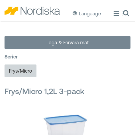
Language
ECO
Laga & Förvara mat
Laga & Förvara mat
Serier
Äta & Dricka
Frys/Micro
Diska & Städa
Frys/Micro 1,2L 3-pack
Förvaring
Källsortering
Hinkar & Tunnor