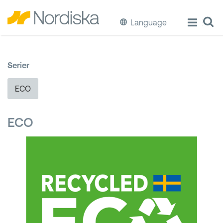
Language
ECO
Serier
Laga & Förvara mat
ECO
Äta & Dricka
ECO
Diska & Städa
Förvaring
Källsortering
Hinkar & Tunnor