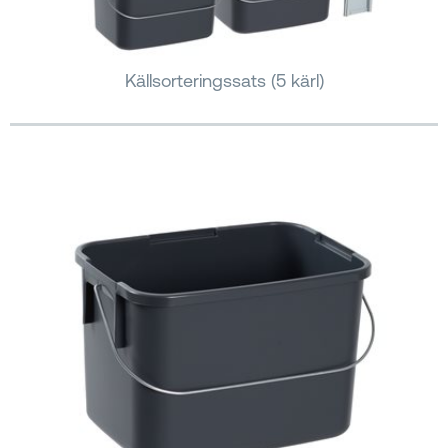
Källsorteringssats (5 kärl)