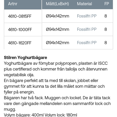
Artnr
Mått(LxBxH)
Material
FP
Ø94x142mm
Fossilfri PP
8
4610-0815FF
Ø94x142mm
Fossilfri PP
8
4610-1000FF
Ø94x142mm
Fossilfri PP
8
4610-1620FF
Stilren Yoghurtbägare
Yoghurtbägare av förnybar polypropen, plasten är ISCC
plus certifierad och kommer från tallolja och återvunnen
vegetabilisk olja.
En bägare perfekt att ta med till skolan, jobbet eller
gymmet för att kunna ta det lilla målet som mättar och
fyller på energin.
Bägaren har två fack. Muggen och locket. De är täta tack
vare den gängade mellandelen som sammanför lock och
mugg.
Volym bägare: 400ml Volym lock: 180ml