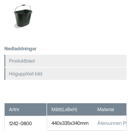
Kundkorgar
Nedladdningar
Produktblad
Högupplöst bild
Artnr
Mått(LxBxH)
Material
440x335x340mm
Återvunnen PE
1242-0800