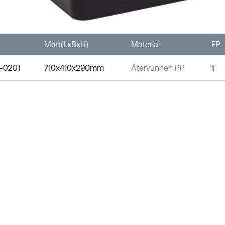
Mått(LxBxH)
Material
FP
-0201
710x410x290mm
Återvunnen PP
1