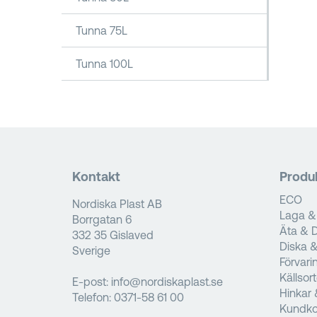
Tunna 75L
Tunna 100L
Kontakt
Produ
ECO
Nordiska Plast AB
Laga &
Borrgatan 6
Äta & D
332 35 Gislaved
Diska 
Sverige
Förvari
Källsor
E-post:
info@nordiskaplast.se
Hinkar 
Telefon:
0371-58 61 00
Kundko