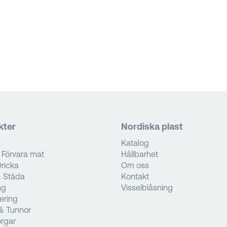
kter
Nordiska plast
Katalog
 Förvara mat
Hållbarhet
ricka
Om oss
& Städa
Kontakt
ng
Visselblåsning
tering
& Tunnor
rgar