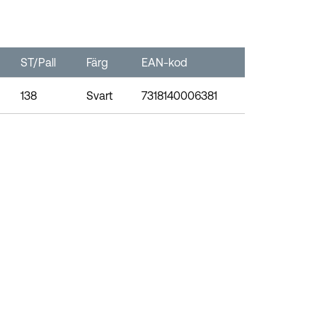
ST/Pall
Färg
EAN-kod
138
Svart
7318140006381