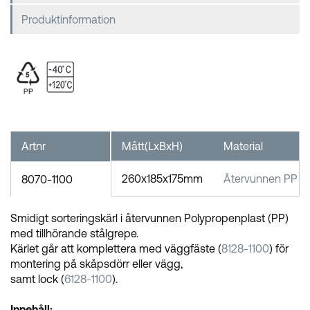
Produktinformation
Artnr
Mått(LxBxH)
Material
260x185x175mm
Återvunnen PP
8070-1100
Smidigt sorteringskärl i återvunnen Polypropenplast (PP)
med tillhörande stålgrepe.
Kärlet går att komplettera med väggfäste (
8128-1100
) för
montering på skåpsdörr eller vägg,
samt lock (
6128-1100
).
Innehåll: