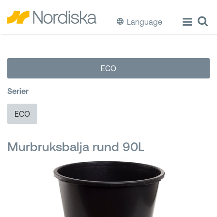
Language
ECO
ECO
Laga & Förvara mat
Serier
Äta & Dricka
ECO
Diska & Städa
Murbruksbalja rund 90L
Förvaring
Källsortering
Hinkar & Tunnor