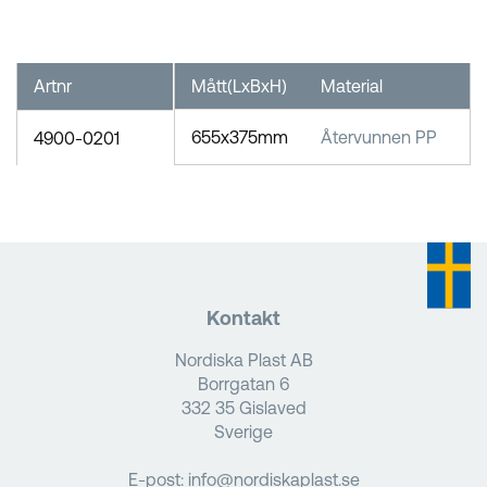
Artnr
Mått(LxBxH)
Material
F
655x375mm
Återvunnen PP
1
4900-0201
Kontakt
Nordiska Plast AB
Borrgatan 6
332 35 Gislaved
Sverige
E-post:
info@nordiskaplast.se