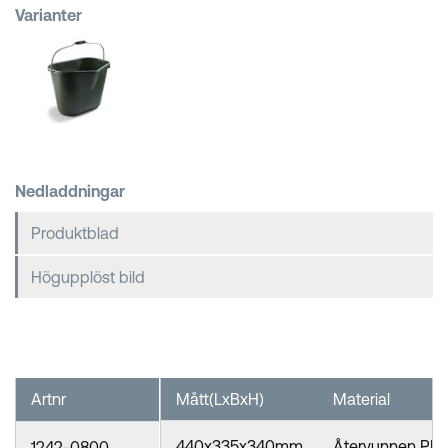
Varianter
Kundkorgar
Nedladdningar
Produktblad
Högupplöst bild
Artnr
Mått(LxBxH)
Material
440x335x340mm
Återvunnen PE
1242-0800