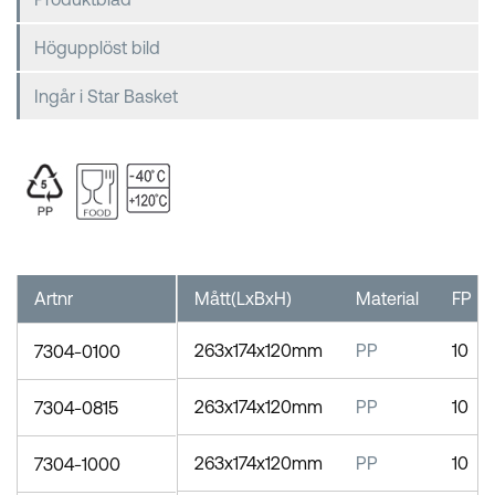
Högupplöst bild
Ingår i Star Basket
Artnr
Mått(LxBxH)
Material
FP
263x174x120mm
PP
10
7304-0100
263x174x120mm
PP
10
7304-0815
263x174x120mm
PP
10
7304-1000