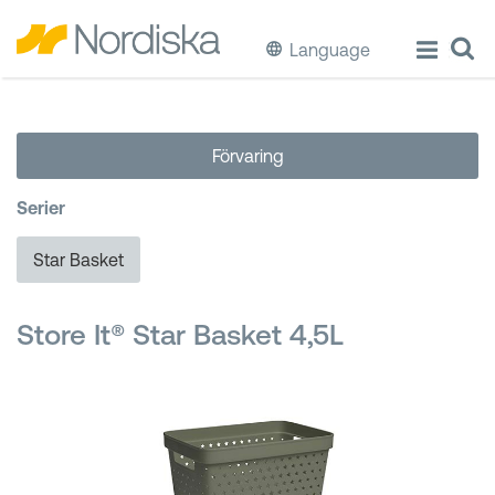
Language
ECO
Förvaring
Laga & Förvara mat
Serier
Äta & Dricka
Star Basket
Diska & Städa
Store It® Star Basket 4,5L
Förvaring
Källsortering
Hinkar & Tunnor