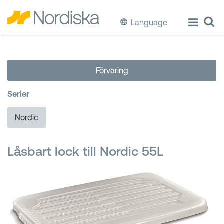
Language
ECO
Förvaring
Laga & Förvara mat
Serier
Äta & Dricka
Nordic
Diska & Städa
Låsbart lock till Nordic 55L
Förvaring
Källsortering
Hinkar & Tunnor