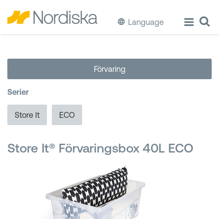
Language
ECO
Förvaring
Laga & Förvara mat
Serier
Äta & Dricka
Store It
ECO
Diska & Städa
Store It® Förvaringsbox 40L ECO
Förvaring
Källsortering
Hinkar & Tunnor