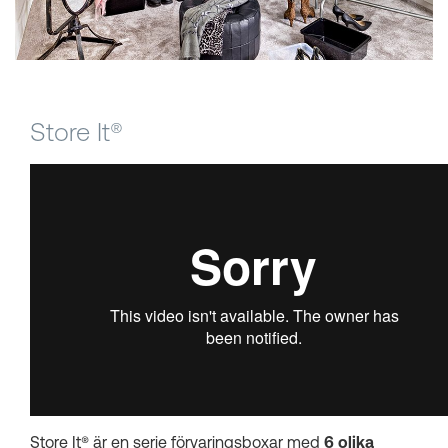
Kundkorgar
Store It®
Store It® ä
r en serie förvaringsboxar med
6 olika