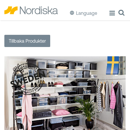
Language
ECO
Tillbaka Produkter
Laga & Förvara mat
Äta & Dricka
Diska & Städa
Förvaring
Källsortering
Hinkar & Tunnor