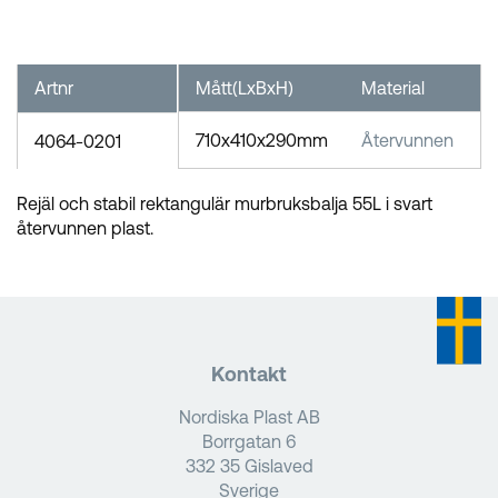
Artnr
Mått(LxBxH)
Material
F
710x410x290mm
Återvunnen
1
4064-0201
Rejäl och stabil rektangulär murbruksbalja 55L i svart
återvunnen plast.
Kontakt
Nordiska Plast AB
Borrgatan 6
332 35 Gislaved
Sverige