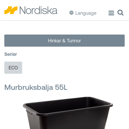
Language
ECO
Hinkar & Tunnor
Laga & Förvara mat
Serier
Äta & Dricka
ECO
Diska & Städa
Murbruksbalja 55L
Förvaring
Källsortering
Hinkar & Tunnor