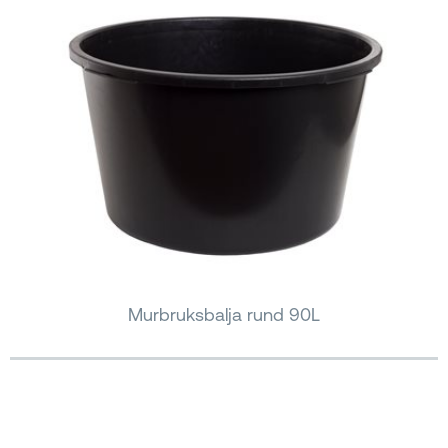
Murbruksbalja rund 90L