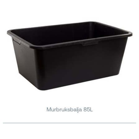
Murbruksbalja 85L