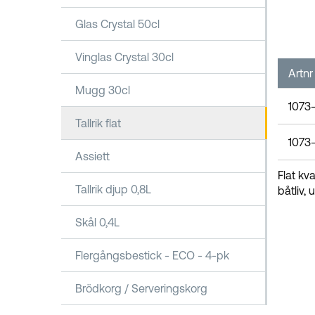
Glas Crystal 50cl
Vinglas Crystal 30cl
Artnr
Mugg 30cl
1073
Tallrik flat
1073-
Assiett
Flat kv
Tallrik djup 0,8L
båtliv,
Skål 0,4L
Flergångsbestick - ECO - 4-pk
Brödkorg / Serveringskorg