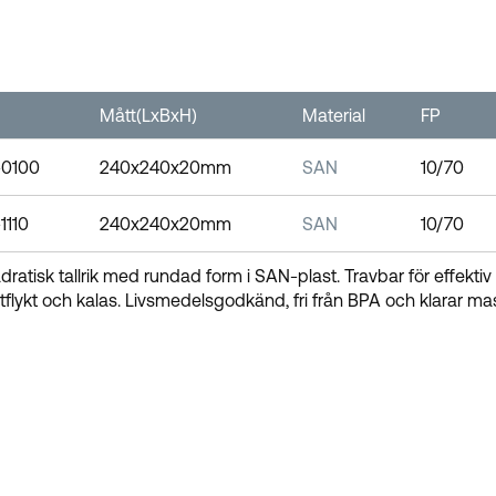
Mått(LxBxH)
Material
FP
-0100
240x240x20mm
SAN
10/70
1110
240x240x20mm
SAN
10/70
adratisk tallrik med rundad form i SAN-plast. Travbar för effektiv
 utflykt och kalas. Livsmedelsgodkänd, fri från BPA och klarar ma