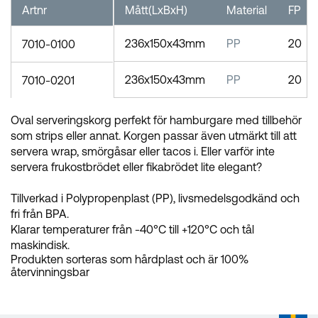
Artnr
Mått(LxBxH)
Material
FP
236x150x43mm
PP
20
7010-0100
236x150x43mm
PP
20
7010-0201
Oval serveringskorg perfekt för hamburgare med tillbehör
som strips eller annat. Korgen passar även utmärkt till att
servera wrap, smörgåsar eller tacos i. Eller varför inte
servera frukostbrödet eller fikabrödet lite elegant?
Tillverkad i Polypropenplast (PP), livsmedelsgodkänd och
fri från BPA.
Klarar temperaturer från -40°C till +120°C och tål
maskindisk.
Produkten sorteras som hårdplast och är 100%
återvinningsbar