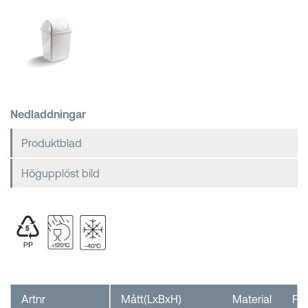
Kundkorgar
Nedladdningar
Produktblad
Högupplöst bild
Artnr
Mått(LxBxH)
Material
FP