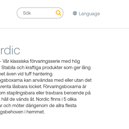
Language
rdic
- Vår klassiska förvaringsserie med hög
t! Stabila och kraftiga produkter som ger lång
het även vid tuff hantering.
ingsboxarna kan användas med eller utan det
renta låsbara locket. Förvaringsboxarna är
m staplingsbara eller travbara beroende på
t håll de vänds åt. Nordic finns i 5 olika
ar och möter därigenom de allra flesta
ingsbehoven i hemmet.