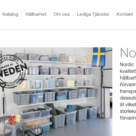
Katalog
Hållbarhet
Om oss
Lediga Tjänster
Kontakt
No
Nordic 
kvalite
hållbar
Förvar
transpa
dessuto
åt vilke
storlek
förvar