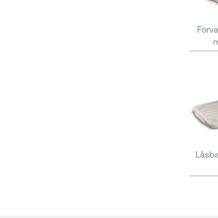
Förva
m
Låsbar