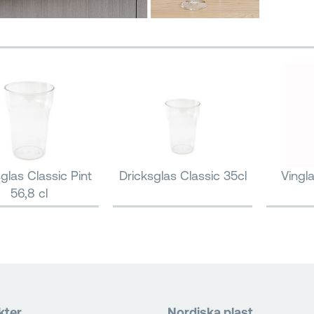
glas Classic Pint
Dricksglas Classic 35cl
Vingl
56,8 cl
kter
Nordiska plast