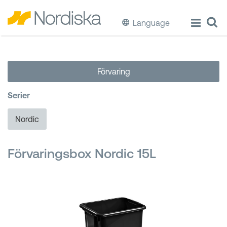
Language
ECO
Förvaring
Laga & Förvara mat
Serier
Äta & Dricka
Nordic
Diska & Städa
Förvaringsbox Nordic 15L
Förvaring
Källsortering
Hinkar & Tunnor